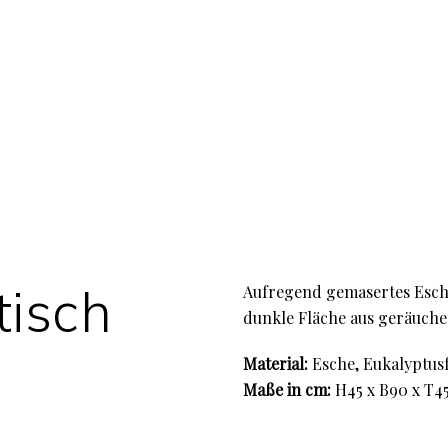
tisch
Aufregend gemasertes Esche
dunkle Fläche aus geräuche
Material:
Esche, Eukalyptusf
Maße in cm:
H45 x B90 x T4