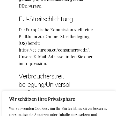
DE319947451
EU-Streitschlichtung
Die Europäische Kommission stellt eine
Plattform zur Online-Streitbeilegung
(OS) bereit:
https://ec.europa.eu/consumers/odr/
.
Unsere E-Mail-Adresse finden Sie oben
im Impressum.
Verbraucher­streit­
beilegung/Universal­
schlichtungs­stelle
Wir schätzen Ihre Privatsphäre
Wir sind nicht bereit oder verpflichtet,
Wir verwenden Cookies, um Ihr Surferlebnis zu verbessern,
an Streitbeilegungsverfahren vor einer
personalisierte Anzeigen oder Inhalte einzusetzen und