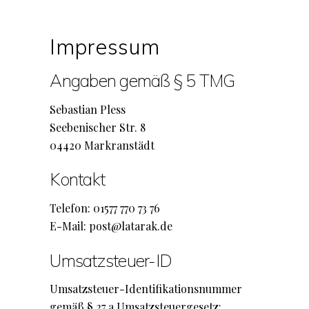
Skip
to
Impressum
content
Angaben gemäß § 5 TMG
Sebastian Pless
Seebenischer Str. 8
04420 Markranstädt
Kontakt
Telefon: 01577 770 73 76
E-Mail: post@latarak.de
Umsatzsteuer-ID
Umsatzsteuer-Identifikationsnummer
gemäß § 27 a Umsatzsteuergesetz: